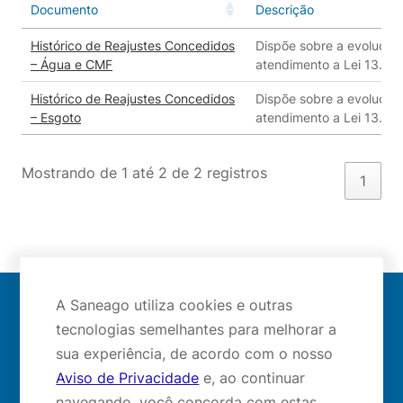
Documento
Descrição
Histórico de Reajustes Concedidos
Dispõe sobre a evolução 
– Água e CMF
atendimento a Lei 13.67
Histórico de Reajustes Concedidos
Dispõe sobre a evolução 
– Esgoto
atendimento a Lei 13.67
Mostrando de 1 até 2 de 2 registros
1
A Saneago utiliza cookies e outras
Mapa do site
tecnologias semelhantes para melhorar a
sua experiência, de acordo com o nosso
Aviso de Privacidade
e, ao continuar
navegando, você concorda com estas